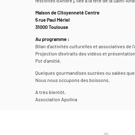
festivités d’André], liée à la fête de la Saint-And
Maison de Citoyenneté Centre
5 rue Paul Mériel
31000 Toulouse
Au programme :
Bilan d’activités culturelles et associatives de 
Projection d’extraits des vidéos et présentatio
Pot d’amitié.
Quelques gourmandises sucrées ou salées que 
Nous nous occupons des boissons.
A très bientôt,
Association Apolina