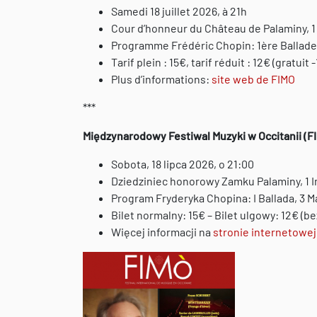
Samedi 18 juillet 2026, à 21h
Cour d’honneur du Château de Palaminy, 1 
Programme Frédéric Chopin: 1ère Ballade,
Tarif plein : 15€, tarif réduit : 12€ (gratuit 
Plus d’informations:
site web de FIMO
***
Międzynarodowy Festiwal Muzyki w Occitanii (F
Sobota, 18 lipca 2026, o 21:00
Dziedziniec honorowy Zamku Palaminy, 1 Im
Program Fryderyka Chopina: I Ballada, 3 Ma
Bilet normalny: 15€ – Bilet ulgowy: 12€ (bez
Więcej informacji na
stronie internetowej